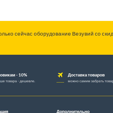
олько сейчас оборудование Везувий со скид
овикам - 10%
Доставка товаров
ше товара - дешевле.
можно самим забрать товар
ация
Дополнительно