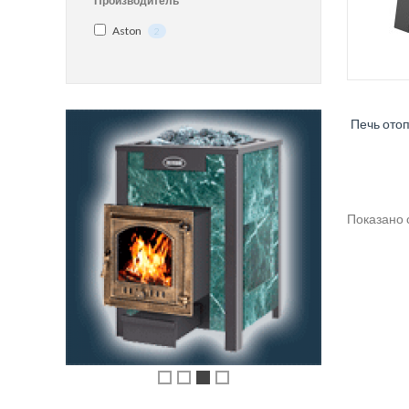
Производитель
Aston
2
Печь ото
Печь Везувий Русичъ
Антрацит 12 (ДТ-3)
1 165 BYN
833 BYN
В Корзину
Показано с
Печь Везувий Сенсация
12 Антрацит (220)
1 683 BYN
1 193 BYN
В Корзину
Печь-Камин EVEREST
F7