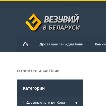
Дровяные печи для бани
Камин
Печи Для Бани Aston
Печи Для Бани Everest
Отопительные Печи
Печи Для Бани Везувий
Стальные Печи Везувий
Категории
Чугунные Печи Везувий
Печи Везувий В Облицовке
Дровяные печи для бани