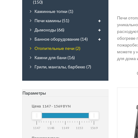
Печи Везувий С Баком
(150)
Печи Для Бани ЭТНА
Каминные топки (1)
Печи отоп
Модели ЭТНА Магма
Печи камины (51)
уникально
Модели ЭТНА Кратер
Дымоходы (66)
расходуют
Модели ЭТНА Шторм
обогреве 
Банное оборудование (14)
пожаробез
Модели ЭТНА Вулкан
Отопительные печи (2)
можете у 
Камни для бани (16)
для дома 
Грили, мангалы, барбекю (7)
Параметры
Цена
1147
-
1569
BYN
1147
1148
1149
1153
1569