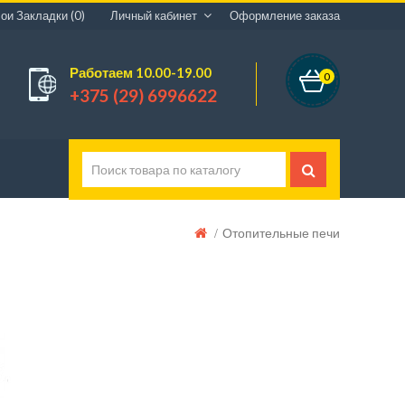
ои Закладки (0)
Личный кабинет
Оформление заказа
Работаем 10.00-19.00
0
+375 (29) 6996622
Оборудование
Отопительные печи
ды
ды
льные Печи
одов Из Нержавейки
ля Бани
Мангалы, Барбекю
ич-Дымоходов