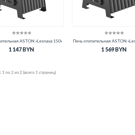
В корзину
В 
пительная ASTON «Lesnaya 150»
Печь отопительная ASTON «Les
1 147 BYN
1 569 BYN
 1 по 2 из 2 (всего 1 страниц)