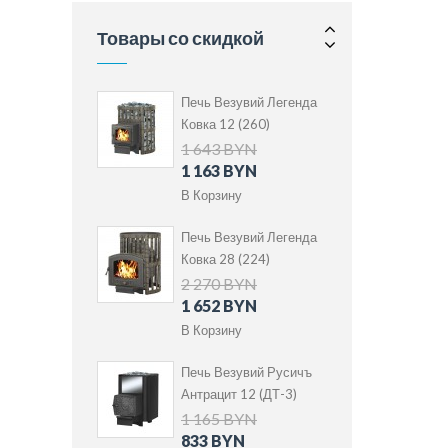
2 508 BYN
1 990 BYN
Товары со скидкой
В Корзину
Печь Везувий Легенда
Ковка 12 (260)
1 643 BYN
1 163 BYN
В Корзину
Печь Везувий Легенда
Ковка 28 (224)
2 270 BYN
1 652 BYN
В Корзину
Печь Везувий Русичъ
Антрацит 12 (ДТ-3)
1 165 BYN
833 BYN