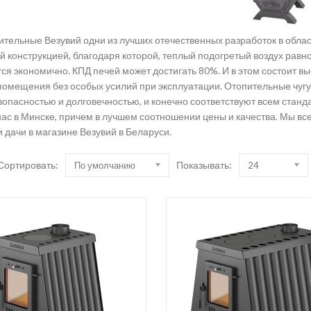
Дымоходы Schiedel Permete
Комплектующие Дымоходов 
ительные Везувий одни из лучших отечественных разработок в обла
й конструкцией, благодаря которой, теплый подогретый воздух рав
ся экономично. КПД печей может достигать 80%. И в этом состоит в
помещения без особых усилий при эксплуатации. Отопительные чуг
опасностью и долговечностью, и конечно соответствуют всем станда
нас в Минске, причем в лучшем соотношении цены и качества. Мы вс
и дачи в магазине Везувий в Беларуси.
Сортировать:
Показывать:
По умолчанию
24